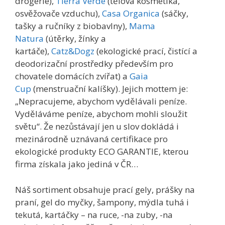
drogerie),
Tierra Verde
(tělová kosmetika,
osvěžovače vzduchu),
Casa Organica
(sáčky,
tašky a ručníky z biobavlny),
Mama
Natura
(útěrky, žínky a
kartáče),
Catz&Dogz
(ekologické prací, čistící a
deodorizační prostředky především pro
chovatele domácích zvířat) a
Gaia
Cup
(menstruační kalíšky). Jejich mottem je:
„Nepracujeme, abychom vydělávali peníze.
Vyděláváme peníze, abychom mohli sloužit
světu“. Že nezůstávají jen u slov dokládá i
mezinárodně uznávaná certifikace pro
ekologické produkty ECO GARANTIE, kterou
firma získala jako jediná v ČR…
Náš sortiment obsahuje prací gely, prášky na
praní, gel do myčky, šampony, mýdla tuhá i
tekutá, kartáčky – na ruce, -na zuby, -na